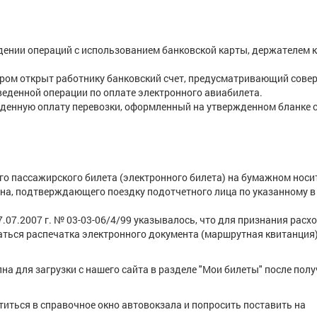
дении операций с использованием банковской карты, держателем 
ром открыт работнику банковский счет, предусматривающий сове
веденной операции по оплате электронного авиабилета.
денную оплату перевозки, оформленный на утвержденном бланке 
о пассажирского билета (электронного билета) на бумажном носит
а, подтверждающего поездку подотчетного лица по указанному в
.07.2007 г. № 03-03-06/4/99 указывалось, что для признания расх
ться распечатка электронного документа (маршрутная квитанция)
а для загрузки с нашего сайта в разделе "Мои билеты" после пол
иться в справочное окно автовокзала и попросить поставить на