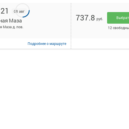
:21
08 авг
737.8
Выбра
руб.
ная Маза
я Маза д. пов.
12 свободны
Подробнее
о маршруте