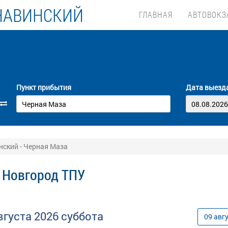
НАВИНСКИЙ
ГЛАВНАЯ
АВТОВОКЗ
Пункт прибытия
Дата выезд
ский - Черная Маза
 Новгород ТПУ
вгуста
2026
суббота
09
авг