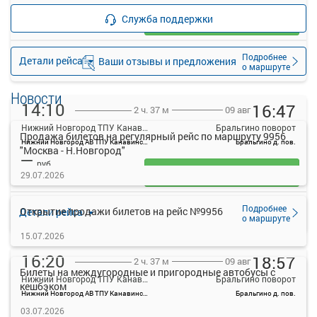
—
руб.
Служба поддержки
Загрузить цену
Подробнее
Детали рейса
Ваши отзывы и предложения
о маршруте
Новости
14:10
16:47
09 авг
2 ч. 37 м
Нижний Новгород ТПУ Канавинский
Бральгино поворот
Продажа билетов на регулярный рейс по маршруту 9956
Нижний Новгород АВ ТПУ Канавинский
Бральгино д. пов.
"Москва - Н.Новгород"
—
руб.
Загрузить цену
29.07.2026
Подробнее
Открытие продажи билетов на рейс №9956
Детали рейса
о маршруте
15.07.2026
16:20
18:57
09 авг
2 ч. 37 м
Билеты на междугородные и пригородные автобусы с
Нижний Новгород ТПУ Канавинский
Бральгино поворот
кешбэком
Нижний Новгород АВ ТПУ Канавинский
Бральгино д. пов.
—
03.07.2026
руб.
Рейс отменен