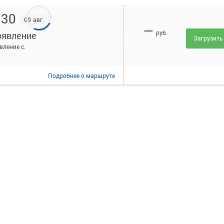
:30
09 авг
—
руб.
оявление
Загрузить
вление с.
Подробнее
о маршруте