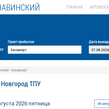
НАВИНСКИЙ
ГЛАВНАЯ
АВТОВОКЗ
Пункт прибытия
Дата выезд
ский - Хасавюрт
 Новгород ТПУ
вгуста
2026
пятница
08
авг